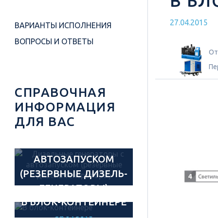
В БЛ
27.04.2015
ВАРИАНТЫ ИСПОЛНЕНИЯ
ВОПРОСЫ И ОТВЕТЫ
От
Пе
СПРАВОЧНАЯ
ИНФОРМАЦИЯ
ДЛЯ ВАС
ДИЗЕЛЬНЫЕ
ГЕНЕРАТОРЫ С
АВТОЗАПУСКОМ
(РЕЗЕРВНЫЕ ДИЗЕЛЬ-
ГЕНЕРАТОРЫ)
В БЛОК-КОНТЕЙНЕРЕ
05.06.2015