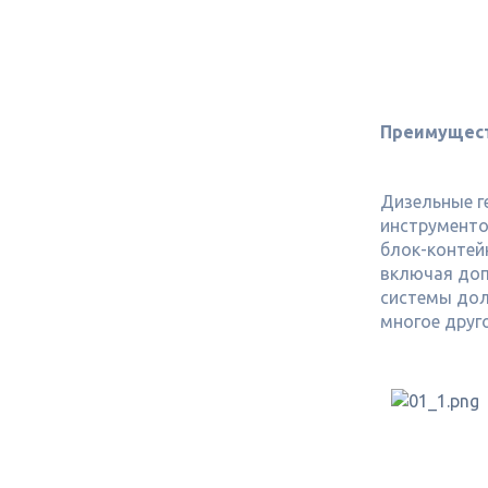
Преимущест
Дизельные г
инструменто
блок-контей
включая доп
системы дол
многое друго