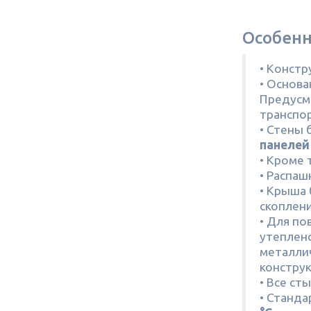
Особенн
• Констр
• Основа
Предусмо
транспо
• Стены 
панелей
• Кроме 
• Распа
• Крыша
скоплени
• Для п
утеплен
металли
конструк
• Все ст
• Станд