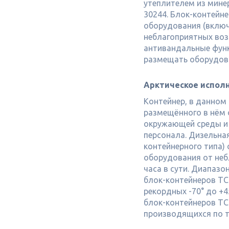
утеплителем из минер
30244. Блок-контейн
оборудования (включ
неблагоприятных во
антивандальные функ
размещать оборудова
Арктическое испол
Контейнер, в данном
размещённого в нём 
окружающей среды и
персонала. Дизельна
контейнерного типа)
оборудования от не
часа в сути. Диапаз
блок-контейнеров ТС
рекордных -70° до +4
блок-контейнеров ТСС
производящихся по т