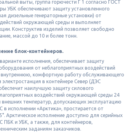
альной выты, группа горючести Г 1 согласно ГОСТ
еры УБК обеспечивают защиту установленного
ая дизельные генераторные установки) от
здействий окружающей среды и выполняет
ции. Конструктив изделий позволяет свободно
ние, массой до 10 и более тонн.
нение блок-контейнеров.
 варианте исполнения, обеспечивает защиту
оборудования от неблагоприятных воздействий
 внутреннюю, комфортную работу обслуживающего
я электростанция в контейнере Север (ДЭС
 обеспечит наилучшую защиту силового
благоприятных воздействий окружающей среды 24
он внешних температур, допускающих эксплуатацию
С в исполнении «Арктика», простирается от
5°. Арктическое исполнение доступно для серийных
 ПБК и УБК, а также, для контейнеров,
ехническим заданиям заказчиков.