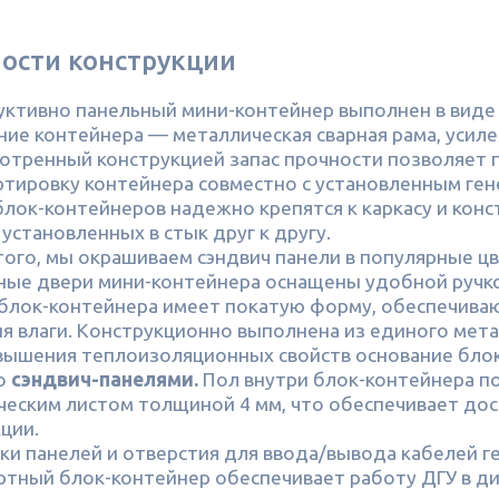
ости конструкции
уктивно панельный мини-контейнер выполнен в виде 
ние контейнера — металлическая сварная рама, уси
тренный конструкцией запас прочности позволяет п
ртировку контейнера совместно с установленным ге
блок-контейнеров надежно крепятся к каркасу и кон
установленных в стык друг к другу.
того, мы окрашиваем сэндвич панели в популярные цв
шные двери мини-контейнера оснащены удобной ручк
 блок-контейнера имеет покатую форму, обеспечива
я влаги. Конструкционно выполнена из единого мета
овышения теплоизоляционных свойств основание бло
о
сэндвич-панелями.
Пол внутри блок-контейнера п
ческим листом толщиной 4 мм, что обеспечивает до
ции.
ыки панелей и отверстия для ввода/вывода кабелей 
артный блок-контейнер обеспечивает работу ДГУ в д