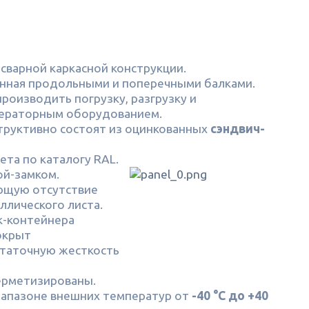
сварной каркасной конструкции.
ленная продольными и поперечными балками.
роизводить погрузку, разгрузку и
нераторным оборудованием.
структивно состоят из оцинкованных
сэндвич-
ета по каталогу RAL.
ой-замком.
ющую отсутствие
ллического листа.
к-контейнера
окрыт
статочную жесткость
герметизированы.
иапазоне внешних температур от
-40 °С до +40