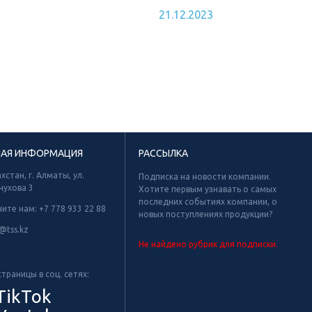
21.12.2023
НАЯ ИНФОРМАЦИЯ
РАССЫЛКА
хстан, г. Алматы, ул.
Подписка на новости компании.
нухова 3
Хотите первым узнавать о самых
последних событиях компании, о
ните нам:
+7 778 933 22 88
новых поступлениях продукции?
@tss.kz
Не найдено рубрик для подписки.
траницы в соц. сетях:
TikTok