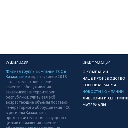
О ФИЛИАЛЕ
ИНФОРМАЦИЯ
Филиал группы компаний ТСС в
О КОМПАНИИ
Казахстане
открыт в конце 2018
НАШЕ ПРОИЗВОДСТВО
года с целью повышения
ТОРГОВАЯ МАРКА
качества обслуживания
заказчиков на территории
НОВОСТИ КОМПАНИИ
республики. Учитывая всё
ЛИЦЕНЗИИ И СЕРТИФИ
возрастающие объёмы поставок
МАТЕРИАЛЫ
генераторного оборудования ТСС
в регионы Казахстана,
представительство запущено с
целью повышения качества