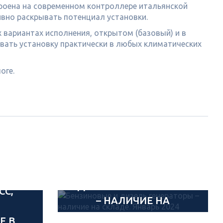
троена на современном контроллере итальянской
ивно раскрывать потенциал установки.
вариантах исполнения, открытом (базовый) и в
овать установку практически в любых климатических
оге.
И
БЕНЗИНОВЫЕ И
Е
ДИЗЕЛЬ ГЕНЕРАТОРЫ
СС,
– НАЛИЧИЕ НА
СКЛАДЕ. ЯНВАРЬ 2024
Е В