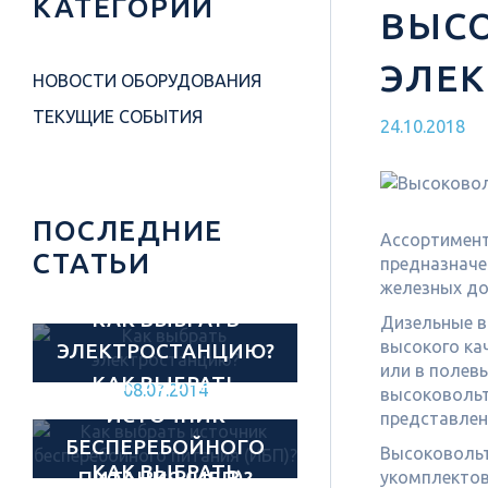
КАТЕГОРИИ
ВЫС
ЭЛЕК
НОВОСТИ ОБОРУДОВАНИЯ
ТЕКУЩИЕ СОБЫТИЯ
24.10.2018
ПОСЛЕДНИЕ
Ассортимент
СТАТЬИ
предназначе
железных до
КАК ВЫБРАТЬ
Дизельные в
высокого ка
ЭЛЕКТРОСТАНЦИЮ?
или в полев
КАК ВЫБРАТЬ
08.07.2014
высоковольт
ИСТОЧНИК
представлен
БЕСПЕРЕБОЙНОГО
Высоковольт
КАК ВЫБРАТЬ
ПИТАНИЯ (ИБП)?
укомплектов