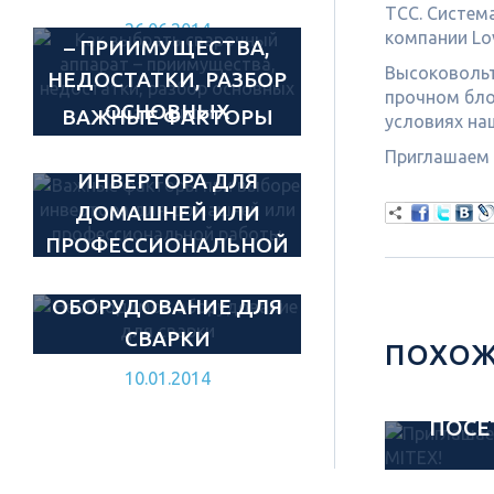
СВАРОЧНЫЙ АППАРАТ
ТСС. Систем
26.06.2014
компании Lo
– ПРИИМУЩЕСТВА,
Высоковольт
НЕДОСТАТКИ, РАЗБОР
прочном бло
ОСНОВНЫХ
ВАЖНЫЕ ФАКТОРЫ
условиях на
ХАРАКТЕРИСТИК.
ПРИ ВЫБОРЕ
Приглашаем 
ИНВЕРТОРА ДЛЯ
20.05.2014
ДОМАШНЕЙ ИЛИ
ПРОФЕССИОНАЛЬНОЙ
НЕОБХОДИМОЕ
РАБОТЫ
ОБОРУДОВАНИЕ ДЛЯ
20.03.2014
СВАРКИ
ПОХОЖ
10.01.2014
П
ПОСЕ