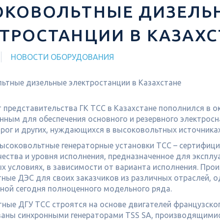
ОКОВОЛЬТНЫЕ ДИЗЕЛЬ
ТРОСТАНЦИИ В КАЗАХС
НОВОСТИ ОБОРУДОВАНИЯ
 представительства ГК ТСС в Казахстане пополнился в 
нным для обеспечения основного и резервного электросн
рог и других, нуждающихся в высоковольтных источниках
ысоковольтные генераторные установки ТСС – сертифици
чества и уровня исполнения, предназначенное для экспл
ых условиях, в зависимости от варианта исполнения. Про
ные ДЭС для своих заказчиков из различных отраслей, од
ной сегодня полноценного модельного ряда.
ные ДГУ ТСС строятся на основе двигателей французског
аны синхронными генераторами TSS SA, производящимися