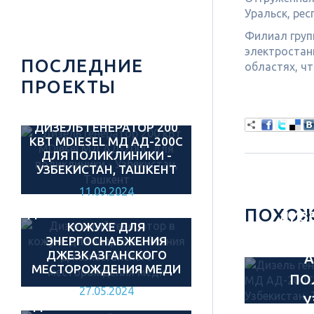
Уральск, рес
Филиал груп
электростан
ПОСЛЕДНИЕ
областях, ч
ПРОЕКТЫ
ДИЗЕЛЬ ГЕНЕРАТОР 200
КВТ MDIESEL МД АД-200С
ДЛЯ ПОЛИКЛИНИКИ -
УЗБЕКИСТАН, ТАШКЕНТ
11.09.2024
ПОХОЖ
ДИЗЕЛЬНЫЙ ГЕНЕРАТОР В
ДИЗ
КОЖУХЕ ДЛЯ
200 
ЭНЕРГОСНАБЖЕНИЯ
ДЖЕЗКАЗГАНСКОГО
А
МЕСТОРОЖДЕНИЯ МЕДИ
ПО
27.05.2024
У
ДИЗЕЛЬНЫЙ ГЕНЕРАТОР