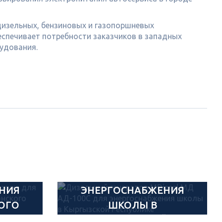
дизельных, бензиновых и газопоршневых
еспечивает потребности заказчиков в западных
рудования.
Й
ДИЗЕЛЬНЫЙ
ЖУХЕ
ГЕНЕРАТОР MDIESEL
МД АД-100С ДЛЯ
НИЯ
ЭНЕРГОСНАБЖЕНИЯ
ОГО
ШКОЛЫ В
НИЯ
КЫРГЫЗСКОЙ