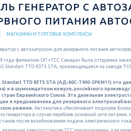
ЛЬ ГЕНЕРАТОР С АВТО
РВНОГО ПИТАНИЯ АВТО
МАГАЗИНЫ И ТОРГОВЫЕ КОМПЛЕКСЫ
19 года филиалом ОП «ТСС Самара» была отгружена заказ
SS Standart TTD 83TS STА, производящаяся на заводе ТС
Standart TTD 83TS STА (АД-60С-Т400-2РКМ11) это ди
ва) и в шумозащитном кожухе, российского производ
 стран Евразийского Союза. Эта дизельная электрост
ции и предназначена для резервного электроснабже
ском режиме.
Автоматика обеспечивает подогрев блока
ск генератора в случае перебоев основной сети питания,
станов после возобновления подачи электрического тока 
 дизельная электростанция ТСС предназначены для резе