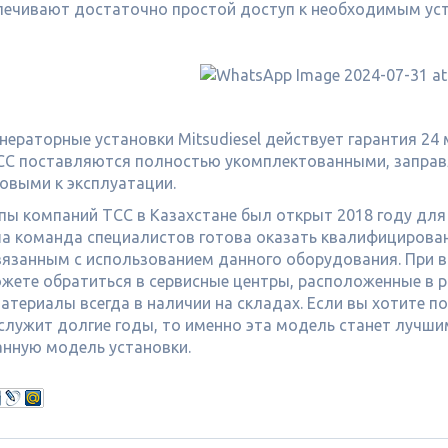
печивают достаточно простой доступ к необходимым уст
енераторные установки Mitsudiesel действует гарантия 24
СС поставляются полностью укомплектованными, запра
товыми к эксплуатации.
пы компаний ТСС в Казахстане был открыт 2018 году дл
ша команда специалистов готова оказать квалифицирова
вязанным с использованием данного оборудования. При 
ожете обратиться в сервисные центры, расположенные в р
атериалы всегда в наличии на складах. Если вы хотите 
служит долгие годы, то именно эта модель станет лучши
анную модель установки.