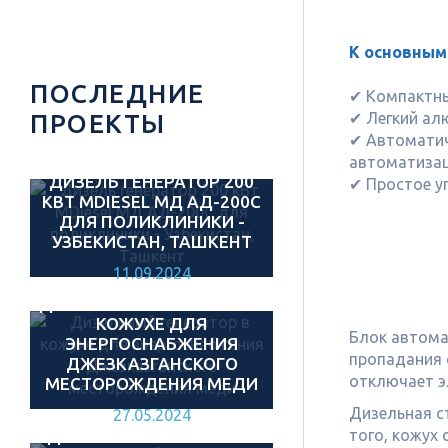
К основным
ПОСЛЕДНИЕ
✔ Компактны
✔ Легкий ал
ПРОЕКТЫ
✔ Автоматич
автоматизац
ДИЗЕЛЬ ГЕНЕРАТОР 200
✔ Простое у
КВТ MDIESEL МД АД-200С
ДЛЯ ПОЛИКЛИНИКИ -
УЗБЕКИСТАН, ТАШКЕНТ
11.09.2024
ДИЗЕЛЬНЫЙ ГЕНЕРАТОР В
КОЖУХЕ ДЛЯ
Блок автома
ЭНЕРГОСНАБЖЕНИЯ
пропадания 
ДЖЕЗКАЗГАНСКОГО
отключает э
МЕСТОРОЖДЕНИЯ МЕДИ
Дизельная с
27.05.2024
ДИЗЕЛЬНЫЙ ГЕНЕРАТОР
того, кожух