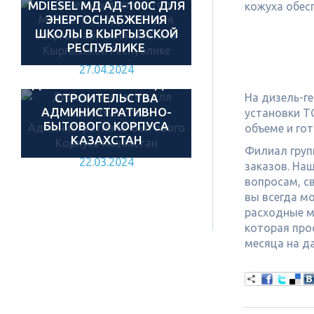
MDIESEL МД АД-100С ДЛЯ
кожуха обес
ЭНЕРГОСНАБЖЕНИЯ
ШКОЛЫ В КЫРГЫЗСКОЙ
РЕСПУБЛИКЕ
27.04.2024
ДИЗЕЛЬ ГЕНЕРАТОР ДЛЯ
СТРОИТЕЛЬСТВА
На дизель-г
АДМИНИСТРАТИВНО-
установки Т
БЫТОВОГО КОРПУСА
объеме и го
КАЗАХСТАН
Филиал груп
22.03.2024
заказов. На
вопросам, с
вы всегда м
расходные м
которая про
месяца на д