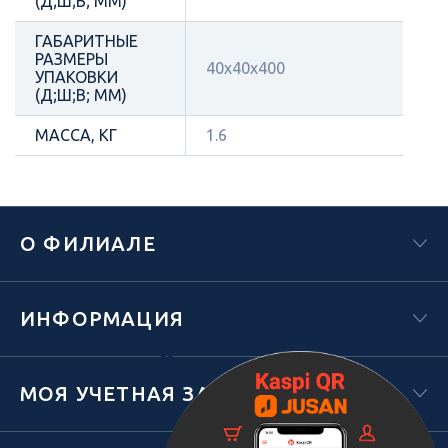
(Д;Ш;В; ММ)
ГАБАРИТНЫЕ
РАЗМЕРЫ
40x40x400
УПАКОВКИ
(Д;Ш;В; ММ)
МАССА, КГ
1.6
О ФИЛИАЛЕ
ИНФОРМАЦИЯ
Х
МОЯ УЧЕТНАЯ ЗАПИСЬ