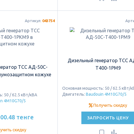
Артикул:
043754
Арт
Дизельный генератор ТСС А
нератор ТСС АД-50C-
Т400-1РМ9
шумозащитном кожухе
Основная мощность: 50 / 62.5 кВт/к
Двигатель:
Baudouin 4M10G70/5
 50 / 62.5 кВт/кВА
in 4M10G70/5
Получить скидку
500.48 тенге
ЗАПРОСИТЬ ЦЕНУ
учить скидку