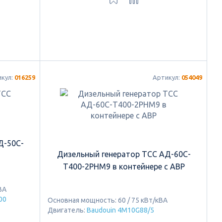
икул:
016259
Артикул:
054049
Д-50С-
Дизельный генератор ТСС АД-60С-
Т400-2РНМ9 в контейнере с АВР
ВА
00
Основная мощность: 60 / 75 кВт/кВА
Двигатель:
Baudouin 4M10G88/5