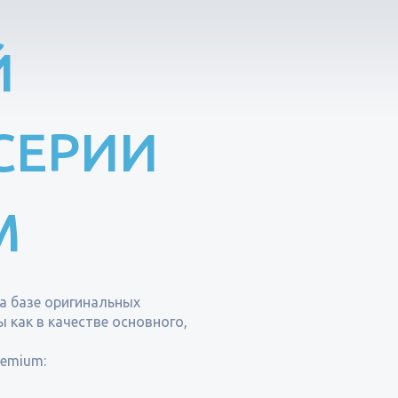
Й
СЕРИИ
M
а базе оригинальных
 как в качестве основного,
remium: