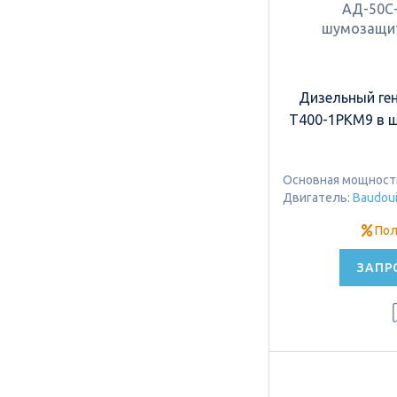
Дизельный ге
Т400-1РКМ9 в 
Основная мощность:
Двигатель:
Baudou
Пол
ЗАПР