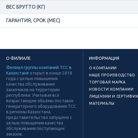
ВЕС БРУТТО (КГ)
ГАРАНТИЯ, СРОК (МЕС)
О ФИЛИАЛЕ
ИНФОРМАЦИЯ
Филиал группы компаний ТСС в
О КОМПАНИИ
Казахстане
открыт в конце 2018
НАШЕ ПРОИЗВОДСТВО
года с целью повышения
ТОРГОВАЯ МАРКА
качества обслуживания
заказчиков на территории
НОВОСТИ КОМПАНИИ
республики. Учитывая всё
ЛИЦЕНЗИИ И СЕРТИФИ
возрастающие объёмы поставок
МАТЕРИАЛЫ
генераторного оборудования ТСС
в регионы Казахстана,
представительство запущено с
целью повышения качества
обслуживания поступающих
заказов.