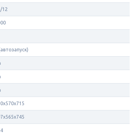
/12
000
(автозапуск)
а
а
а
10х570х715
07х565х745
14