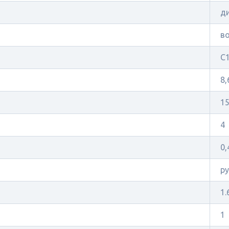
д
в
C
8,
1
4
0,
р
1.
1