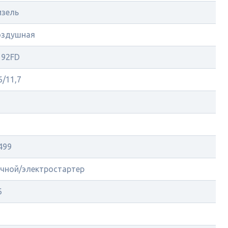
изель
оздушная
192FD
6/11,7
5
499
учной/электростартер
6