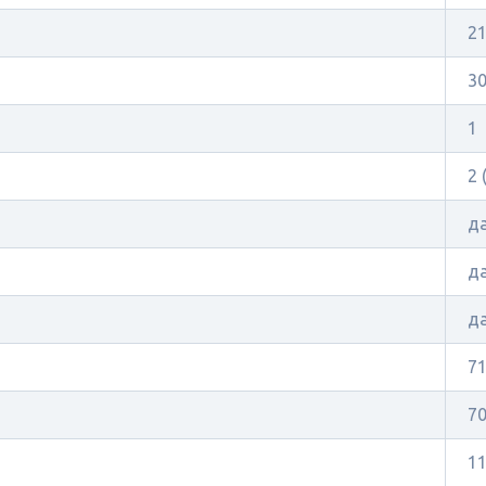
21
3
1
2 
д
д
д
7
7
1