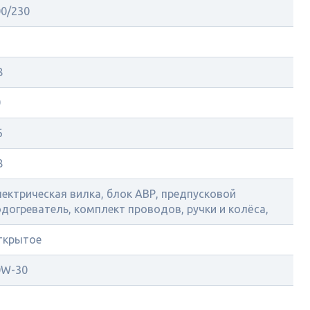
00/230
8
0
6
8
ектрическая вилка, блок АВР, предпусковой
догреватель, комплект проводов, ручки и колёса,
ткрытое
0W-30
7