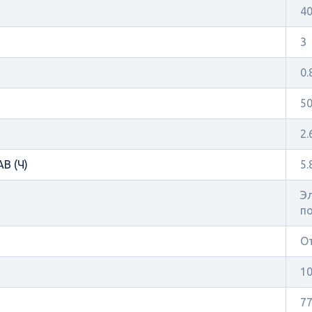
4
3
0.
5
2.
В (Ч)
5.
Эл
по
О
1
7