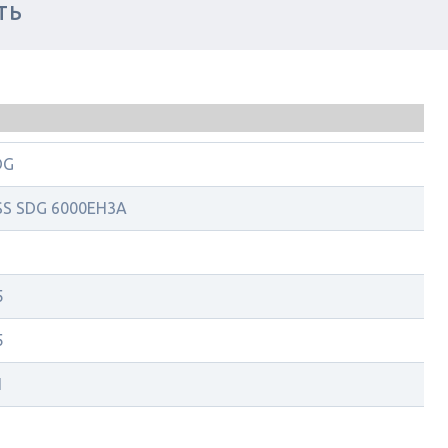
ТЬ
DG
SS SDG 6000EH3A
5
5
1