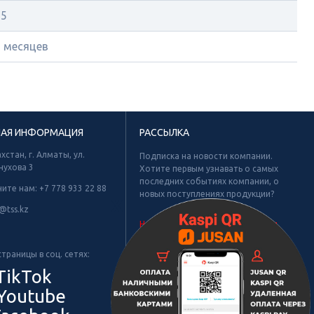
15
2 месяцев
НАЯ ИНФОРМАЦИЯ
РАССЫЛКА
хстан, г. Алматы, ул.
Подписка на новости компании.
нухова 3
Хотите первым узнавать о самых
последних событиях компании, о
ните нам:
+7 778 933 22 88
новых поступлениях продукции?
Х
@tss.kz
Не найдено рубрик для подписки.
траницы в соц. сетях:
TikTok
Youtube