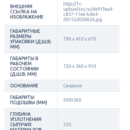
http://1c-
ВНЕШНЯЯ
upload.tss.ru/de91fea4-
ССЫЛКА НА
c837-11e6-b464-
ИЗОБРАЖЕНИЕ
00155d030626.jpg
ГАБАРИТНЫЕ
РАЗМЕРЫ
790 х 410 х 670
УПАКОВКИ (Д;Ш;В;
ММ)
ГАБАРИТЫ В
РАБОЧЕМ
720 х 360 х 910
СОСТОЯНИИ
(Д;Ш;В; ММ)
ОСНОВАНИЕ
Сварное
ГАБАРИТЫ
500х360
ПОДОШВЫ (ММ)
ГЛУБИНА
УПЛОТНЕНИЯ
СЫПУЧИХ
250
МАТЕРИАЛОВ,