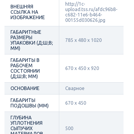
http://1c-
ВНЕШНЯЯ
upload.tss.ru/afdc96b8-
ССЫЛКА НА
c682-11e6-b464-
ИЗОБРАЖЕНИЕ
00155d030626.jpg
ГАБАРИТНЫЕ
РАЗМЕРЫ
785 х 480 х 1020
УПАКОВКИ (Д;Ш;В;
ММ)
ГАБАРИТЫ В
РАБОЧЕМ
670 х 450 x 920
СОСТОЯНИИ
(Д;Ш;В; ММ)
ОСНОВАНИЕ
Сварное
ГАБАРИТЫ
670 х 450
ПОДОШВЫ (ММ)
ГЛУБИНА
УПЛОТНЕНИЯ
СЫПУЧИХ
500
МАТЕРИАЛОВ,