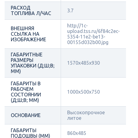
РАСХОД
3.7
ТОПЛИВА Л/ЧАС
http://1c-
ВНЕШНЯЯ
upload.tss.ru/6f84c2ec-
ССЫЛКА НА
5354-11e2-be13-
ИЗОБРАЖЕНИЕ
00155d032b00.jpg
ГАБАРИТНЫЕ
РАЗМЕРЫ
1570х485х930
УПАКОВКИ (Д;Ш;В;
ММ)
ГАБАРИТЫ В
РАБОЧЕМ
1000х500х750
СОСТОЯНИИ
(Д;Ш;В; ММ)
Высокопрочное
ОСНОВАНИЕ
литое
ГАБАРИТЫ
860х485
ПОДОШВЫ (ММ)