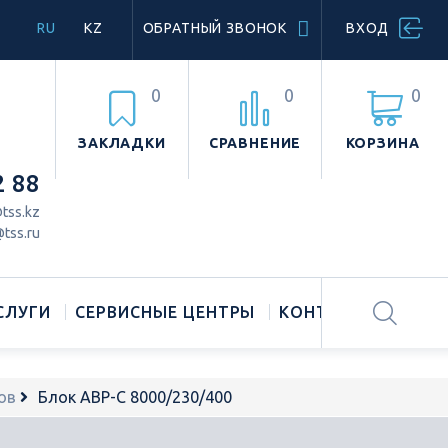
RU
KZ
ОБРАТНЫЙ ЗВОНОК
ВХОД
0
0
0
ЗАКЛАДКИ
СРАВНЕНИЕ
КОРЗИНА
2 88
tss.kz
tss.ru
СЛУГИ
СЕРВИСНЫЕ ЦЕНТРЫ
КОНТАКТЫ
ов
Блок АВР-С 8000/230/400