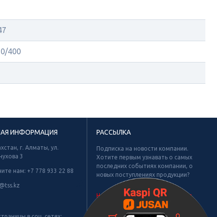
47
30/400
НАЯ ИНФОРМАЦИЯ
РАССЫЛКА
хстан, г. Алматы, ул.
Подписка на новости компании.
нухова 3
Хотите первым узнавать о самых
последних событиях компании, о
ните нам:
+7 778 933 22 88
новых поступлениях продукции?
Х
@tss.kz
Не найдено рубрик для подписки.
траницы в соц. сетях: