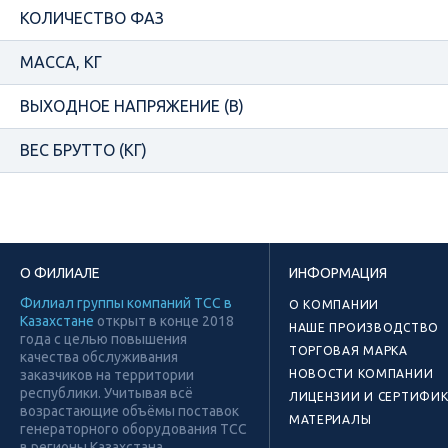
КОЛИЧЕСТВО ФАЗ
МАССА, КГ
ВЫХОДНОЕ НАПРЯЖЕНИЕ (В)
ВЕС БРУТТО (КГ)
О ФИЛИАЛЕ
ИНФОРМАЦИЯ
Филиал группы компаний ТСС в
О КОМПАНИИ
Казахстане
открыт в конце 2018
НАШЕ ПРОИЗВОДСТВО
года с целью повышения
ТОРГОВАЯ МАРКА
качества обслуживания
заказчиков на территории
НОВОСТИ КОМПАНИИ
республики. Учитывая всё
ЛИЦЕНЗИИ И СЕРТИФИ
возрастающие объёмы поставок
МАТЕРИАЛЫ
генераторного оборудования ТСС
в регионы Казахстана,