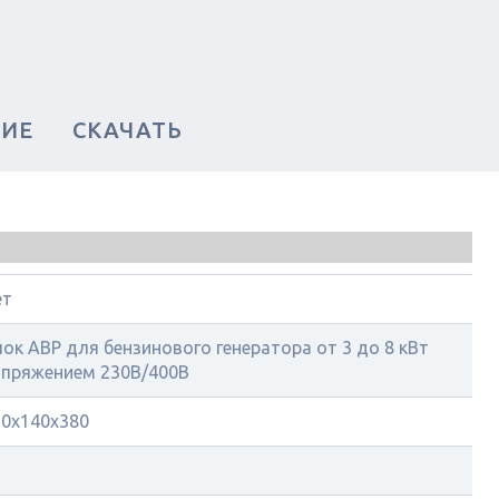
НИЕ
СКАЧАТЬ
ет
ок АВР для бензинового генератора от 3 до 8 кВт
апряжением 230В/400В
50х140х380
2