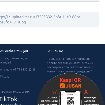
tp://1c-upload.tss.ru/17295332-3bfa-11e9-80ce-
be6fd49918.jpg
НАЯ ИНФОРМАЦИЯ
РАССЫЛКА
хстан, г. Алматы, ул.
Подписка на новости компании.
нухова 3
Хотите первым узнавать о самых
последних событиях компании, о
ните нам:
+7 778 933 22 88
новых поступлениях продукции?
Х
@tss.kz
Не найдено рубрик для подписки.
траницы в соц. сетях:
TikTok