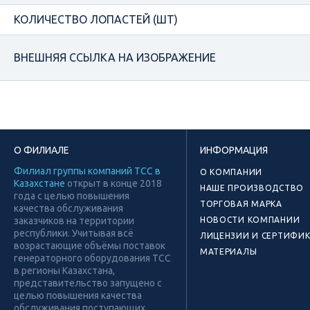
КОЛИЧЕСТВО ЛОПАСТЕЙ (ШТ)
ВНЕШНЯЯ ССЫЛКА НА ИЗОБРАЖЕНИЕ
О ФИЛИАЛЕ
ИНФОРМАЦИЯ
Филиал группы компаний ТСС в
О КОМПАНИИ
Казахстане
открыт в конце 2018
НАШЕ ПРОИЗВОДСТВО
года с целью повышения
ТОРГОВАЯ МАРКА
качества обслуживания
заказчиков на территории
НОВОСТИ КОМПАНИИ
республики. Учитывая всё
ЛИЦЕНЗИИ И СЕРТИФИ
возрастающие объёмы поставок
МАТЕРИАЛЫ
генераторного оборудования ТСС
в регионы Казахстана,
представительство запущено с
целью повышения качества
обслуживания поступающих