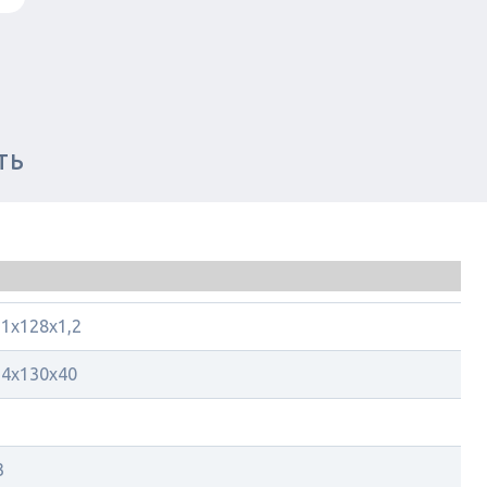
ТЬ
1х128х1,2
14х130х40
3