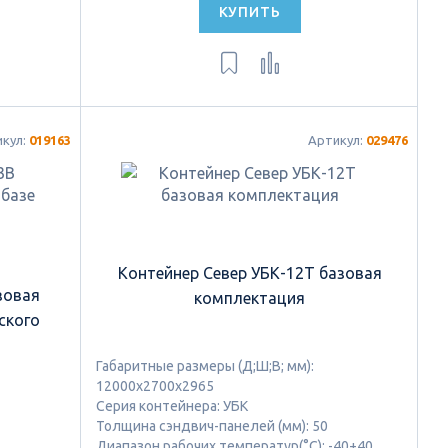
КУПИТЬ
икул:
019163
Артикул:
029476
Контейнер Север УБК-12Т базовая
зовая
комплектация
ского
Габаритные размеры (Д;Ш;В; мм):
12000х2700х2965
Серия контейнера: УБК
Толщина сэндвич-панелей (мм): 50
Диапазон рабочих температур(°C): -40+40