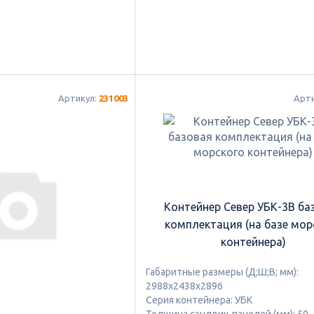
Артикул:
231003
Арт
Контейнер Север УБК-3В ба
комплектация (на базе мор
контейнера)
Габаритные размеры (Д;Ш;В; мм):
2988х2438х2896
Серия контейнера: УБК