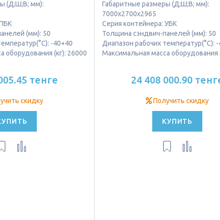
 (Д;Ш;В; мм):
Габаритные размеры (Д;Ш;В; мм):
7000х2700х2965
 ПБК
Серия контейнера: УБК
анелей (мм): 50
Толщина сэндвич-панелей (мм): 50
емператур(°C): -40+40
Диапазон рабочих температур(°C): 
 оборудования (кг): 26000
Максимальная масса оборудования (
005.45 тенге
24 408 000.90 тенг
учить скидку
Получить скидку
КУПИТЬ
КУПИТЬ