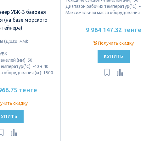
Толщина сэндвич-панелей (мм): 50
Диапазон рабочих температур(°C): -
евер УБК-3 базовая
Максимальная масса оборудования (
 (на базе морского
нтейнера)
9 964 147.32 тенг
 (Д;Ш;В; мм):
Получить скидку
 УБК
КУПИТЬ
анелей (мм): 50
емператур(°C): -40 + 40
 оборудования (кг): 1500
966.75 тенге
учить скидку
КУПИТЬ