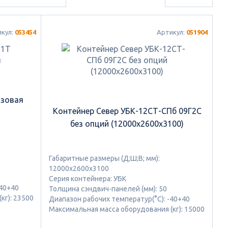
икул:
053454
Артикул:
051904
азовая
Контейнер Север УБК-12СТ-СПб 09Г2С
без опций (12000х2600х3100)
Габаритные размеры (Д;Ш;В; мм):
12000х2600х3100
Серия контейнера: УБК
-40+40
Толщина сэндвич-панелей (мм): 50
кг): 23500
Диапазон рабочих температур(°C): -40+40
Максимальная масса оборудования (кг): 15000