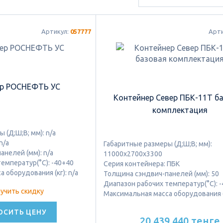
Артикул:
057777
Арт
ер РОСНЕФТЬ УС
Контейнер Север ПБК-11Т б
комплектация
 (Д;Ш;В; мм): n/a
n/a
Габаритные размеры (Д;Ш;В; мм):
нелей (мм): n/a
11000х2700х3300
емператур(°C): -40+40
Серия контейнера: ПБК
 оборудования (кг): n/a
Толщина сэндвич-панелей (мм): 50
Диапазон рабочих температур(°C): 
учить скидку
Максимальная масса оборудования (
ОСИТЬ ЦЕНУ
20 439 440 тенге