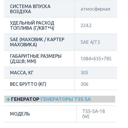
СИСТЕМА ВПУСКА
атмосферная
ВОЗДУХА
УДЕЛЬНЫЙ РАСХОД
224.2
ТОПЛИВА (Г/КВТ*Ч)
SAE (МАХОВИК / КАРТЕР
SAE 4/7.5
МАХОВИКА)
ГАБАРИТНЫЕ РАЗМЕРЫ
1084×635×785
(Д;Ш;В; ММ)
МАССА, КГ
305
ВЕС БРУТТО (КГ)
306
ГЕНЕРАТОР
ГЕНЕРАТОРЫ TSS SA
TSS-SA-18
МОДЕЛЬ
(W)