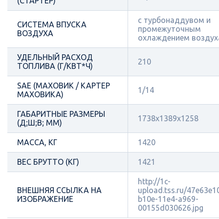
(СТАРТЕР)
с турбонаддувом и
СИСТЕМА ВПУСКА
промежуточным
ВОЗДУХА
охлаждением воздух
УДЕЛЬНЫЙ РАСХОД
210
ТОПЛИВА (Г/КВТ*Ч)
SAE (МАХОВИК / КАРТЕР
1/14
МАХОВИКА)
ГАБАРИТНЫЕ РАЗМЕРЫ
1738x1389x1258
(Д;Ш;В; ММ)
МАССА, КГ
1420
ВЕС БРУТТО (КГ)
1421
http://1c-
ВНЕШНЯЯ ССЫЛКА НА
upload.tss.ru/47e63e1
ИЗОБРАЖЕНИЕ
b10e-11e4-a969-
00155d030626.jpg