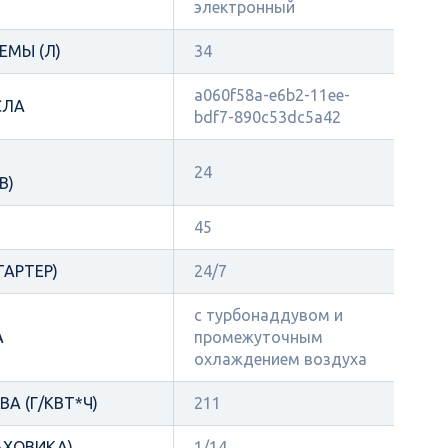
электронный
ЕМЫ (Л)
34
a060f58a-e6b2-11ee-
СЛА
bdf7-890c53dc5a42
24
В)
45
ТАРТЕР)
24/7
с турбонаддувом и
А
промежуточным
охлаждением воздуха
А (Г/КВТ*Ч)
211
АХОВИКА)
1/14