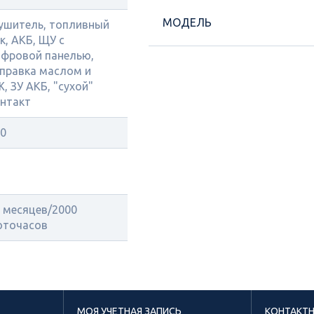
МОДЕЛЬ
ушитель, топливный
к, АКБ, ЩУ с
фровой панелью,
правка маслом и
, ЗУ АКБ, "сухой"
нтакт
0
 месяцев/2000
оточасов
МОЯ УЧЕТНАЯ ЗАПИСЬ
КОНТАКТ