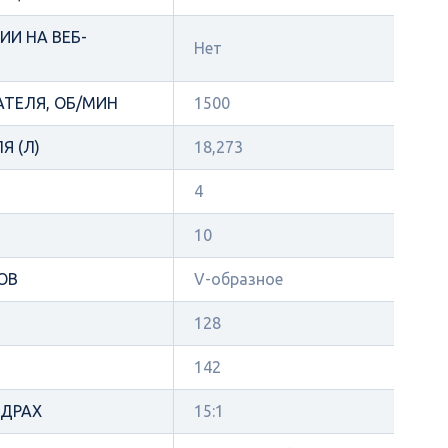
И НА ВЕБ-
Нет
АТЕЛЯ, ОБ/МИН
1500
Я (Л)
18,273
4
10
ОВ
V-образное
128
142
НДРАХ
15:1