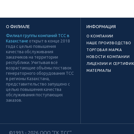
О ФИЛИАЛЕ
ИНФОРМАЦИЯ
Филиал группы компаний ТСС в
О КОМПАНИИ
Казахстане
открыт в конце 2018
НАШЕ ПРОИЗВОДСТВО
года с целью повышения
ТОРГОВАЯ МАРКА
качества обслуживания
заказчиков на территории
НОВОСТИ КОМПАНИИ
республики. Учитывая всё
ЛИЦЕНЗИИ И СЕРТИФИ
возрастающие объёмы поставок
МАТЕРИАЛЫ
генераторного оборудования ТСС
в регионы Казахстана,
представительство запущено с
целью повышения качества
обслуживания поступающих
заказов.
©1993 - 2026 ООО "ГК ТСС"