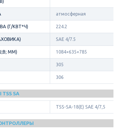
В)
А
атмосферная
А (Г/КВТ*Ч)
224.2
АХОВИКА)
SAE 4/7.5
;В; ММ)
1084×635×785
305
306
 TSS SA
TSS-SA-18(E) SAE 4/7,5
КОНТРОЛЛЕРЫ