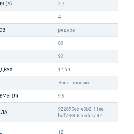
Я (Л)
2,3
4
ОВ
рядное
89
92
НДРАХ
17,5:1
Электронный
ЕМЫ (Л)
9.5
922690eb-e6b2-11ee-
СЛА
bdf7-890c53dc5a42
12