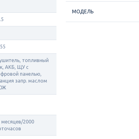
МОДЕЛЬ
.5
55
ушитель, топливный
к, АКБ, ЩУ с
фровой панелью,
анция запр. маслом
 ОЖ
 месяцев/2000
оточасов