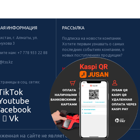
НАЯ ИНФОРМАЦИЯ
РАССЫЛКА
хстан, г. Алматы, ул.
Подписка на новости компании.
нухова 3
Хотите первым узнавать о самых
последних событиях компании, о
ните нам:
+7 778 933 22 88
новых поступлениях продукции?
Х
@tss.kz
Не найдено рубрик для подписки.
траницы в соц. сетях:
TikTok
Youtube
acebook
Vk
енная на сайте не является публичной офертой.