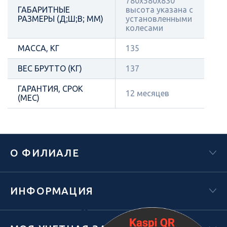
780х580х830
ГАБАРИТНЫЕ
высота указана с
РАЗМЕРЫ (Д;Ш;В; ММ)
установленными
колесами
МАССА, КГ
135
ВЕС БРУТТО (КГ)
137
ГАРАНТИЯ, СРОК
12 месяцев
(МЕС)
О ФИЛИАЛЕ
ИНФОРМАЦИЯ
Х