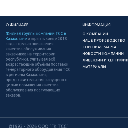
О ФИЛИАЛЕ
ИНФОРМАЦИЯ
Филиал группы компаний ТСС в
О КОМПАНИИ
Казахстане
открыт в конце 2018
НАШЕ ПРОИЗВОДСТВО
года с целью повышения
ТОРГОВАЯ МАРКА
качества обслуживания
заказчиков на территории
НОВОСТИ КОМПАНИИ
республики. Учитывая всё
ЛИЦЕНЗИИ И СЕРТИФИ
возрастающие объёмы поставок
МАТЕРИАЛЫ
генераторного оборудования ТСС
в регионы Казахстана,
представительство запущено с
целью повышения качества
обслуживания поступающих
заказов.
©1993 - 2026 ООО "ГК ТСС"