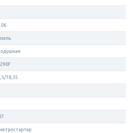
4
.06
изель
оздушная
T290F
,5/18,35
5
87
лектростартер