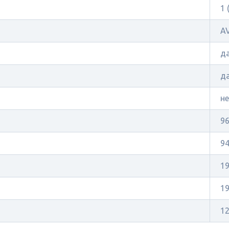
1 
A
д
д
н
9
9
1
19
1