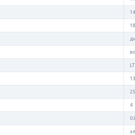
1
18
д
в
L
13
2
4
0.
э