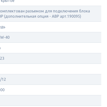
ткрытое
комплектован разъемом для подключения блока
Р (дополнительная опция - АВР арт.190095)
едь
5W-40
а
 23
2
/12
000