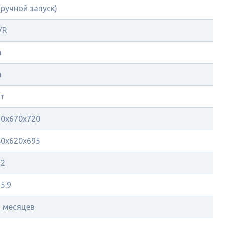
(ручной запуск)
VR
а
а
ет
60х670х720
40х620х695
92
5.9
2 месяцев