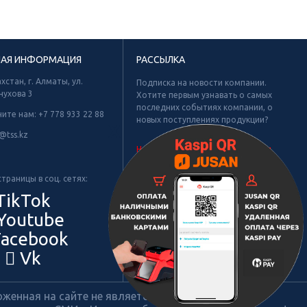
НАЯ ИНФОРМАЦИЯ
РАССЫЛКА
хстан, г. Алматы, ул.
Подписка на новости компании.
нухова 3
Хотите первым узнавать о самых
последних событиях компании, о
ните нам:
+7 778 933 22 88
новых поступлениях продукции?
Х
@tss.kz
Не найдено рубрик для подписки.
траницы в соц. сетях:
TikTok
Youtube
acebook
Vk
енная на сайте не является публичной офертой.