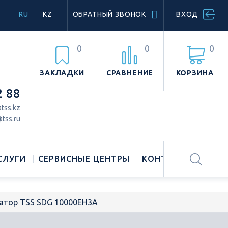
RU
KZ
ОБРАТНЫЙ ЗВОНОК
ВХОД
0
0
0
ЗАКЛАДКИ
СРАВНЕНИЕ
КОРЗИНА
2 88
tss.kz
tss.ru
СЛУГИ
СЕРВИСНЫЕ ЦЕНТРЫ
КОНТАКТЫ
ратор TSS SDG 10000EH3A