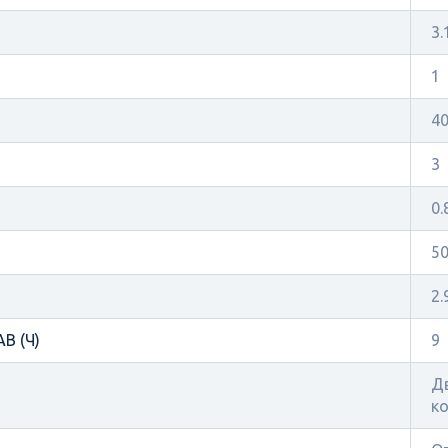
3.
1
4
3
0.
5
2.
В (Ч)
9
Дв
ко