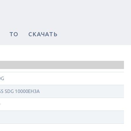
ТО
СКАЧАТЬ
DG
SS SDG 10000EH3А
0
3
1