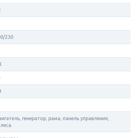
1
00/230
8
0
9
игатель, генератор, рама, панель управления,
леса.