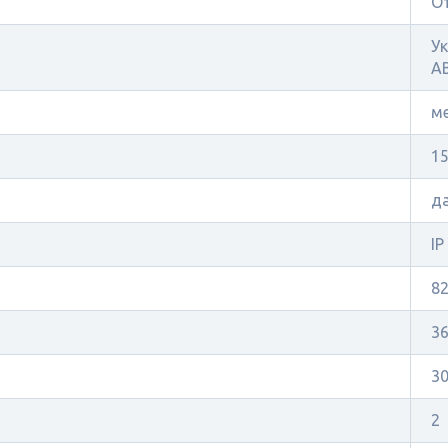
О
У
АВ
м
1
д
IP
8
36
3
2