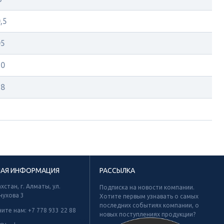
,5
05
50
58
2
НАЯ ИНФОРМАЦИЯ
РАССЫЛКА
хстан, г. Алматы, ул.
Подписка на новости компании.
нухова 3
Хотите первым узнавать о самых
последних событиях компании, о
ните нам:
+7 778 933 22 88
новых поступлениях продукции?
Х