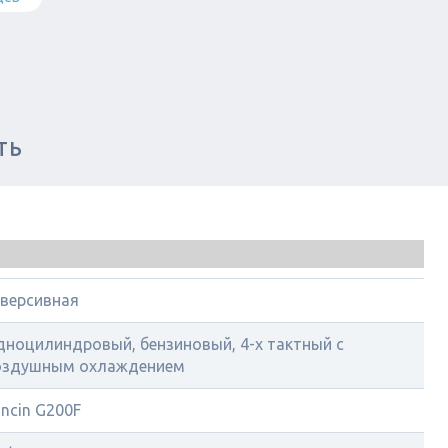
ТЬ
еверсивная
дноцилиндровый, бензиновый, 4-х тактный с
оздушным охлаждением
ncin G200F