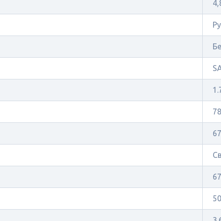
4,
Ру
Б
S
1.
78
67
С
67
5
3.