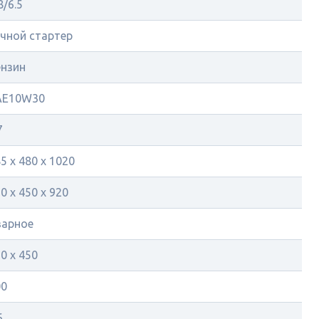
8/6.5
чной стартер
ензин
AE10W30
7
5 х 480 х 1020
0 х 450 x 920
варное
0 х 450
00
6